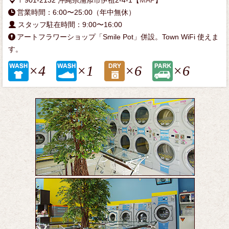
〒901-2132 沖縄県浦添市伊祖2-4-1【
MAP
】
営業時間：6:00〜25:00（年中無休）
スタッフ駐在時間：9:00〜16:00
アートフラワーショップ「Smile Pot」併設。Town WiFi 使えま
す。
×4
×1
×6
×6