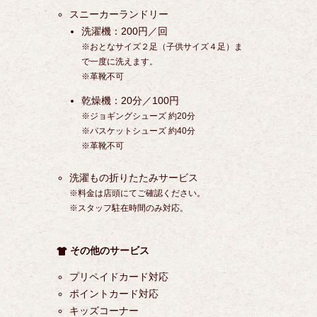
スニーカーランドリー
洗濯機：200円／回
※おとなサイズ２足（子供サイズ４足）ま
で一度に洗えます。
※革靴不可
乾燥機：20分／100円
※ジョギングシューズ 約20分
※バスケットシューズ 約40分
※革靴不可
洗濯もの折りたたみサービス
※料金は店頭にてご確認ください。
※スタッフ駐在時間のみ対応。
その他のサービス
プリペイドカード対応
ポイントカード対応
キッズコーナー